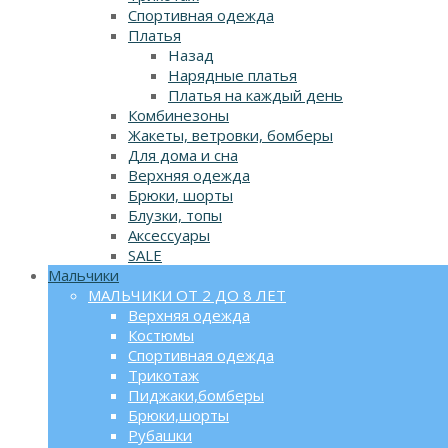
Спортивная одежда
Платья
Назад
Нарядные платья
Платья на каждый день
Комбинезоны
Жакеты, ветровки, бомберы
Для дома и сна
Верхняя одежда
Брюки, шорты
Блузки, топы
Аксессуары
SALE
Мальчики
МАЛЬЧИКИ ОТ 2 ДО 8 ЛЕТ
Верхняя одежда
Костюмы
Спортивная одежда
Трикотаж
Пиджаки,бомберы
Брюки,шорты
Рубашки