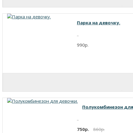
Парка на девочку.
..
990р.
Полукомбинезон для
..
750р.
860р.