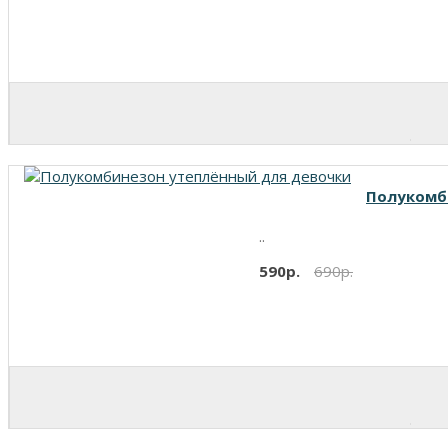
Полукомб
..
590р.
690р.