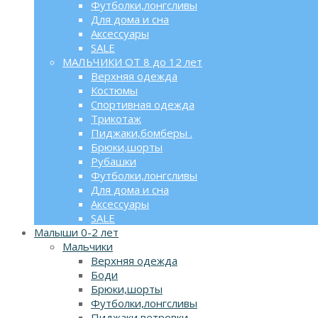
Футболки,лонгсливы
Для дома и сна
Аксессуары
SALE
МАЛЬЧИКИ ОТ 8 до 12 лет
Верхняя одежда
Костюмы
Спортивная одежда
Трикотаж
Пиджаки,бомберы .
Брюки,шорты
Рубашки
Футболки,лонгсливы
Для дома и сна
Аксессуары
SALE
Малыши 0-2 лет
Мальчики
Верхняя одежда
Боди
Брюки,шорты
Футболки,лонгсливы
Пиджаки,ветровки