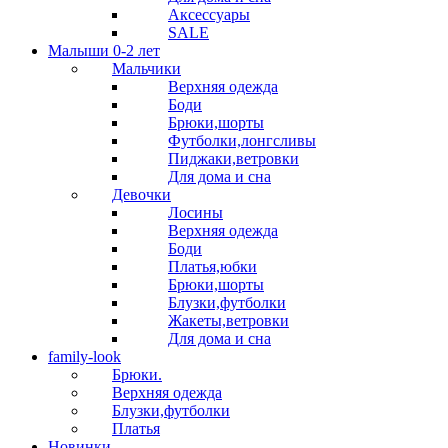
Аксессуары
SALE
Малыши 0-2 лет
Мальчики
Верхняя одежда
Боди
Брюки,шорты
Футболки,лонгсливы
Пиджаки,ветровки
Для дома и сна
Девочки
Лосины
Верхняя одежда
Боди
Платья,юбки
Брюки,шорты
Блузки,футболки
Жакеты,ветровки
Для дома и сна
family-look
Брюки.
Верхняя одежда
Блузки,футболки
Платья
Новинки