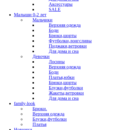
Аксессуары
SALE
Малыши 0-2 лет
Мальчики
Верхняя одежда
Боди
Брюки,шорты
Футболки,лонгсливы
Пиджаки,ветровки
Для дома и сна
Девочки
Лосины
Верхняя одежда
Боди
Платья,юбки
Брюки,шорты
Блузки,футболки
Жакеты,ветровки
Для дома и сна
family-look
Брюки.
Верхняя одежда
Блузки,футболки
Платья
Новинки