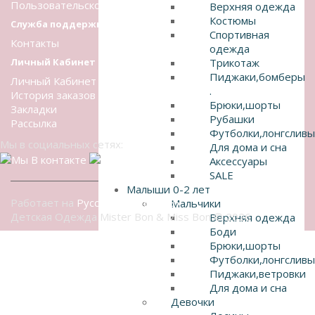
Пользовательское соглашение
Верхняя одежда
Костюмы
Служба поддержки
Спортивная
Контакты
одежда
Личный Кабинет
Трикотаж
Пиджаки,бомберы
Личный Кабинет
.
История заказов
Брюки,шорты
Закладки
Рубашки
Рассылка
Футболки,лонгсливы
Мы в социальных сетях:
Для дома и сна
Аксессуары
SALE
Малыши 0-2 лет
Работает на
Русский OpenCart 3x
Мальчики
Детская Одежда Mister Bon & Miss Bon © 2026
Верхняя одежда
Боди
Брюки,шорты
Футболки,лонгсливы
Пиджаки,ветровки
Для дома и сна
Девочки