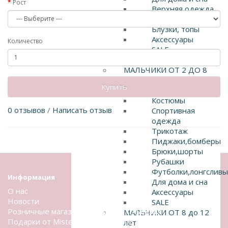
Рост
Верхняя одежда
Брюки, шорты
Блузки, топы
Аксессуары
Количество
SALE
Мальчики
МАЛЬЧИКИ ОТ 2 ДО 8
ЛЕТ
Купить
Верхняя одежда
Костюмы
0 отзывов
/
Написать отзыв
Спортивная
одежда
Трикотаж
Пиджаки,бомберы
Брюки,шорты
Рубашки
Футболки,лонгсливы
Информация
Для дома и сна
О нас
Аксессуары
Новости
SALE
Розничные магазины с нашими товарами.
МАЛЬЧИКИ ОТ 8 до 12
Подарки от Mister Bon & Miss Bon .
лет