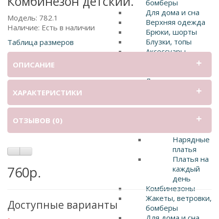
Комбинезон детский.
бомберы
Для дома и сна
Модель: 782.1
Верхняя одежда
Наличие: Есть в наличии
Брюки, шорты
Блузки, топы
Таблица размеров
Аксессуары
SALE
ОПИСАНИЕ
Девочки от 8 до 12 лет
Лосины
Юбки
ХАРАКТЕРИСТИКИ
Трикотаж
Спортивная
одежда
ОТЗЫВОВ (0)
Платья
Нарядные
платья
Платья на
760р.
каждый
день
Комбинезоны
Жакеты, ветровки,
Доступные варианты
бомберы
Для дома и сна