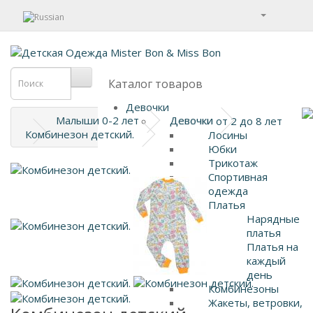
Каталог товаров
Девочки
Малыши 0-2 лет
Девочки
Девочки от 2 до 8 лет
Комбинезон детский.
Лосины
Юбки
Трикотаж
Спортивная
одежда
Платья
Нарядные
платья
Платья на
каждый
день
Комбинезоны
Жакеты, ветровки,