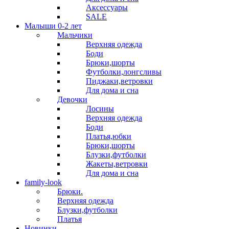
Аксессуары
SALE
Малыши 0-2 лет
Мальчики
Верхняя одежда
Боди
Брюки,шорты
Футболки,лонгсливы
Пиджаки,ветровки
Для дома и сна
Девочки
Лосины
Верхняя одежда
Боди
Платья,юбки
Брюки,шорты
Блузки,футболки
Жакеты,ветровки
Для дома и сна
family-look
Брюки.
Верхняя одежда
Блузки,футболки
Платья
Новинки